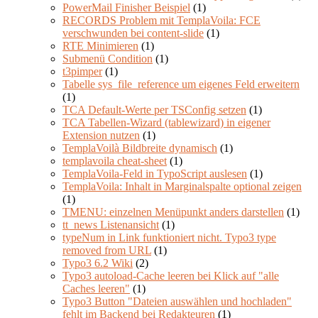
PowerMail Finisher Beispiel
(1)
RECORDS Problem mit TemplaVoila: FCE
verschwunden bei content-slide
(1)
RTE Minimieren
(1)
Submenü Condition
(1)
t3pimper
(1)
Tabelle sys_file_reference um eigenes Feld erweitern
(1)
TCA Default-Werte per TSConfig setzen
(1)
TCA Tabellen-Wizard (tablewizard) in eigener
Extension nutzen
(1)
TemplaVoilà Bildbreite dynamisch
(1)
templavoila cheat-sheet
(1)
TemplaVoila-Feld in TypoScript auslesen
(1)
TemplaVoila: Inhalt in Marginalspalte optional zeigen
(1)
TMENU: einzelnen Menüpunkt anders darstellen
(1)
tt_news Listenansicht
(1)
typeNum in Link funktioniert nicht. Typo3 type
removed from URL
(1)
Typo3 6.2 Wiki
(2)
Typo3 autoload-Cache leeren bei Klick auf "alle
Caches leeren"
(1)
Typo3 Button "Dateien auswählen und hochladen"
fehlt im Backend bei Redakteuren
(1)