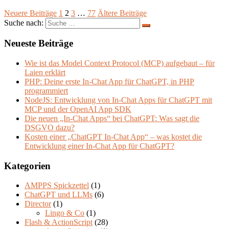
Neuere Beiträge
1
2
3
…
77
Ältere Beiträge
Suche nach:
Neueste Beiträge
Wie ist das Model Context Protocol (MCP) aufgebaut – für
Laien erklärt
PHP: Deine erste In-Chat App für ChatGPT, in PHP
programmiert
NodeJS: Entwicklung von In-Chat Apps für ChatGPT mit
MCP und der OpenAI App SDK
Die neuen „In-Chat Apps“ bei ChatGPT: Was sagt die
DSGVO dazu?
Kosten einer „ChatGPT In-Chat App“ – was kostet die
Entwicklung einer In-Chat App für ChatGPT?
Kategorien
AMPPS Spickzettel
(1)
ChatGPT und LLMs
(6)
Director
(1)
Lingo & Co
(1)
Flash & ActionScript
(28)