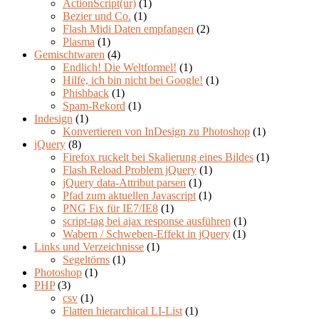
ActionScript(ur)
(1)
Bezier und Co.
(1)
Flash Midi Daten empfangen
(2)
Plasma
(1)
Gemischtwaren
(4)
Endlich! Die Weltformel!
(1)
Hilfe, ich bin nicht bei Google!
(1)
Phishback
(1)
Spam-Rekord
(1)
Indesign
(1)
Konvertieren von InDesign zu Photoshop
(1)
jQuery
(8)
Firefox ruckelt bei Skalierung eines Bildes
(1)
Flash Reload Problem jQuery
(1)
jQuery data-Attribut parsen
(1)
Pfad zum aktuellen Javascript
(1)
PNG Fix für IE7/IE8
(1)
script-tag bei ajax response ausführen
(1)
Wabern / Schweben-Effekt in jQuery
(1)
Links und Verzeichnisse
(1)
Segeltörns
(1)
Photoshop
(1)
PHP
(3)
csv
(1)
Flatten hierarchical LI-List
(1)