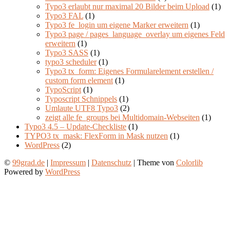
Typo3 erlaubt nur maximal 20 Bilder beim Upload
(1)
Typo3 FAL
(1)
Typo3 fe_login um eigene Marker erweitern
(1)
Typo3 page / pages_language_overlay um eigenes Feld
erweitern
(1)
Typo3 SASS
(1)
typo3 scheduler
(1)
Typo3 tx_form: Eigenes Formularelement erstellen /
custom form element
(1)
TypoScript
(1)
Typoscript Schnippels
(1)
Umlaute UTF8 Typo3
(2)
zeigt alle fe_groups bei Multidomain-Webseiten
(1)
Typo3 4.5 – Update-Checkliste
(1)
TYPO3 tx_mask: FlexForm in Mask nutzen
(1)
WordPress
(2)
©
99grad.de
|
Impressum
|
Datenschutz
| Theme von
Colorlib
Powered by
WordPress