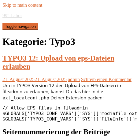
Skip to main content
99° Labor
Toggle navigation
Kategorie:
Typo3
TYPO3 12: Upload von eps-Dateien
erlauben
21. August 2025
21. August 2025
admin
Schreib einen Kommentar
Um in TYPO3 Version 12 den Upload von EPS-Dateien im
fileadmin zu erlauben, kannst Du das hier in die
Deiner Extension packen:
ext_localconf.php
// Allow EPS files in fileadmin

$GLOBALS['TYPO3_CONF_VARS']['SYS']['mediafile_ext
$GLOBALS['TYPO3_CONF_VARS']['SYS']['FileInfo']['
Seitennummerierung der Beiträge