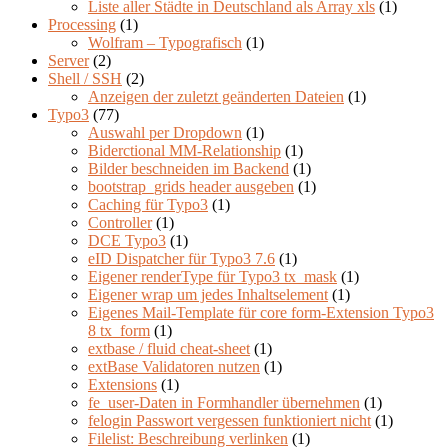
Liste aller Städte in Deutschland als Array xls
(1)
Processing
(1)
Wolfram – Typografisch
(1)
Server
(2)
Shell / SSH
(2)
Anzeigen der zuletzt geänderten Dateien
(1)
Typo3
(77)
Auswahl per Dropdown
(1)
Biderctional MM-Relationship
(1)
Bilder beschneiden im Backend
(1)
bootstrap_grids header ausgeben
(1)
Caching für Typo3
(1)
Controller
(1)
DCE Typo3
(1)
eID Dispatcher für Typo3 7.6
(1)
Eigener renderType für Typo3 tx_mask
(1)
Eigener wrap um jedes Inhaltselement
(1)
Eigenes Mail-Template für core form-Extension Typo3
8 tx_form
(1)
extbase / fluid cheat-sheet
(1)
extBase Validatoren nutzen
(1)
Extensions
(1)
fe_user-Daten in Formhandler übernehmen
(1)
felogin Passwort vergessen funktioniert nicht
(1)
Filelist: Beschreibung verlinken
(1)