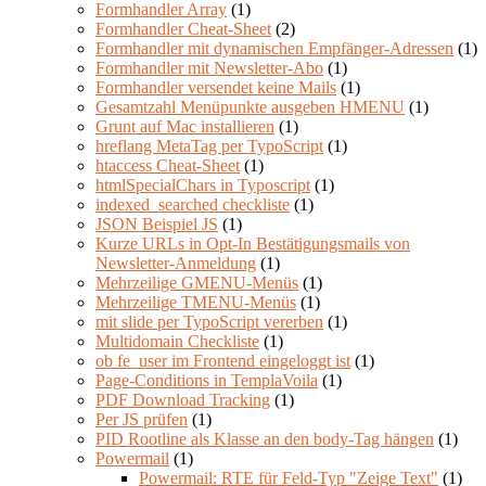
Formhandler Array
(1)
Formhandler Cheat-Sheet
(2)
Formhandler mit dynamischen Empfänger-Adressen
(1)
Formhandler mit Newsletter-Abo
(1)
Formhandler versendet keine Mails
(1)
Gesamtzahl Menüpunkte ausgeben HMENU
(1)
Grunt auf Mac installieren
(1)
hreflang MetaTag per TypoScript
(1)
htaccess Cheat-Sheet
(1)
htmlSpecialChars in Typoscript
(1)
indexed_searched checkliste
(1)
JSON Beispiel JS
(1)
Kurze URLs in Opt-In Bestätigungsmails von
Newsletter-Anmeldung
(1)
Mehrzeilige GMENU-Menüs
(1)
Mehrzeilige TMENU-Menüs
(1)
mit slide per TypoScript vererben
(1)
Multidomain Checkliste
(1)
ob fe_user im Frontend eingeloggt ist
(1)
Page-Conditions in TemplaVoila
(1)
PDF Download Tracking
(1)
Per JS prüfen
(1)
PID Rootline als Klasse an den body-Tag hängen
(1)
Powermail
(1)
Powermail: RTE für Feld-Typ "Zeige Text"
(1)