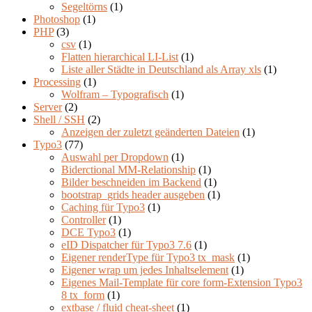
Segeltörns
(1)
Photoshop
(1)
PHP
(3)
csv
(1)
Flatten hierarchical LI-List
(1)
Liste aller Städte in Deutschland als Array xls
(1)
Processing
(1)
Wolfram – Typografisch
(1)
Server
(2)
Shell / SSH
(2)
Anzeigen der zuletzt geänderten Dateien
(1)
Typo3
(77)
Auswahl per Dropdown
(1)
Biderctional MM-Relationship
(1)
Bilder beschneiden im Backend
(1)
bootstrap_grids header ausgeben
(1)
Caching für Typo3
(1)
Controller
(1)
DCE Typo3
(1)
eID Dispatcher für Typo3 7.6
(1)
Eigener renderType für Typo3 tx_mask
(1)
Eigener wrap um jedes Inhaltselement
(1)
Eigenes Mail-Template für core form-Extension Typo3
8 tx_form
(1)
extbase / fluid cheat-sheet
(1)