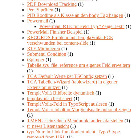
PDF Download Tracking
(1)
Per JS prüfen
(1)
PID Rootline als Klasse an den body-Tag hängen
(1)
Powermail
(1)
Powermail: RTE für Feld-Typ "Zeige Text"
(1)
PowerMail Finisher Beispiel
(1)
RECORDS Problem mit TemplaVoila: FCE
verschwunden bei content-slide
(1)
RTE Minimieren
(1)
Submenü Condition
(1)
t3pimper
(1)
Tabelle sys_file_reference um eigenes Feld erweitern
(1)
TCA Default-Werte per TSConfig setzen
(1)
TCA Tabellen-Wizard (tablewizard) in eigener
Extension nutzen
(1)
TemplaVoilà Bildbreite dynamisch
(1)
templavoila cheat-sheet
(1)
TemplaVoila-Feld in TypoScript auslesen
(1)
TemplaVoila: Inhalt in Marginalspalte optional zeigen
(1)
TMENU: einzelnen Menüpunkt anders darstellen
(1)
tt_news Listenansicht
(1)
typeNum in Link funktioniert nicht. Typo3 type
removed from URL
(1)