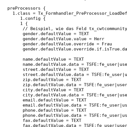
  preProcessors {

    1.class = Tx_Formhandler_PreProcessor_LoadDef
       1.config {

       1 {

        // Beispiel, wie das Feld tx_cwtcommunity
        gender.defaultValue = TEXT

        gender.defaultValue.value = Herr

        gender.defaultValue.override = Frau

        gender.defaultValue.override.if.isTrue.da
        name.defaultValue = TEXT

        name.defaultValue.data = TSFE:fe_user|use
        street.defaultValue = TEXT

        street.defaultValue.data = TSFE:fe_user|u
        zip.defaultValue = TEXT

        zip.defaultValue.data = TSFE:fe_user|user
        city.defaultValue = TEXT

        city.defaultValue.data = TSFE:fe_user|use
        email.defaultValue = TEXT

        email.defaultValue.data = TSFE:fe_user|us
        phone.defaultValue = TEXT

        phone.defaultValue.data = TSFE:fe_user|us
        fax.defaultValue = TEXT

        fax.defaultValue.data = TSFE:fe_user|user