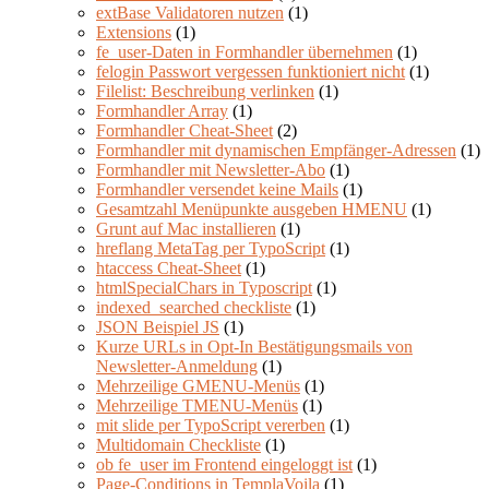
extBase Validatoren nutzen
(1)
Extensions
(1)
fe_user-Daten in Formhandler übernehmen
(1)
felogin Passwort vergessen funktioniert nicht
(1)
Filelist: Beschreibung verlinken
(1)
Formhandler Array
(1)
Formhandler Cheat-Sheet
(2)
Formhandler mit dynamischen Empfänger-Adressen
(1)
Formhandler mit Newsletter-Abo
(1)
Formhandler versendet keine Mails
(1)
Gesamtzahl Menüpunkte ausgeben HMENU
(1)
Grunt auf Mac installieren
(1)
hreflang MetaTag per TypoScript
(1)
htaccess Cheat-Sheet
(1)
htmlSpecialChars in Typoscript
(1)
indexed_searched checkliste
(1)
JSON Beispiel JS
(1)
Kurze URLs in Opt-In Bestätigungsmails von
Newsletter-Anmeldung
(1)
Mehrzeilige GMENU-Menüs
(1)
Mehrzeilige TMENU-Menüs
(1)
mit slide per TypoScript vererben
(1)
Multidomain Checkliste
(1)
ob fe_user im Frontend eingeloggt ist
(1)
Page-Conditions in TemplaVoila
(1)