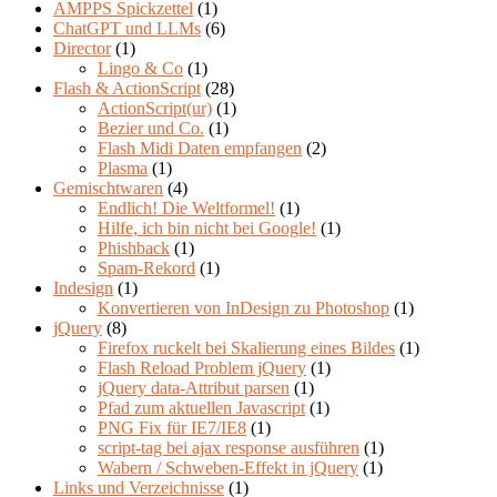
AMPPS Spickzettel
(1)
ChatGPT und LLMs
(6)
Director
(1)
Lingo & Co
(1)
Flash & ActionScript
(28)
ActionScript(ur)
(1)
Bezier und Co.
(1)
Flash Midi Daten empfangen
(2)
Plasma
(1)
Gemischtwaren
(4)
Endlich! Die Weltformel!
(1)
Hilfe, ich bin nicht bei Google!
(1)
Phishback
(1)
Spam-Rekord
(1)
Indesign
(1)
Konvertieren von InDesign zu Photoshop
(1)
jQuery
(8)
Firefox ruckelt bei Skalierung eines Bildes
(1)
Flash Reload Problem jQuery
(1)
jQuery data-Attribut parsen
(1)
Pfad zum aktuellen Javascript
(1)
PNG Fix für IE7/IE8
(1)
script-tag bei ajax response ausführen
(1)
Wabern / Schweben-Effekt in jQuery
(1)
Links und Verzeichnisse
(1)