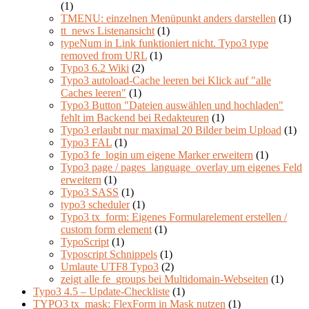
(1)
TMENU: einzelnen Menüpunkt anders darstellen
(1)
tt_news Listenansicht
(1)
typeNum in Link funktioniert nicht. Typo3 type
removed from URL
(1)
Typo3 6.2 Wiki
(2)
Typo3 autoload-Cache leeren bei Klick auf "alle
Caches leeren"
(1)
Typo3 Button "Dateien auswählen und hochladen"
fehlt im Backend bei Redakteuren
(1)
Typo3 erlaubt nur maximal 20 Bilder beim Upload
(1)
Typo3 FAL
(1)
Typo3 fe_login um eigene Marker erweitern
(1)
Typo3 page / pages_language_overlay um eigenes Feld
erweitern
(1)
Typo3 SASS
(1)
typo3 scheduler
(1)
Typo3 tx_form: Eigenes Formularelement erstellen /
custom form element
(1)
TypoScript
(1)
Typoscript Schnippels
(1)
Umlaute UTF8 Typo3
(2)
zeigt alle fe_groups bei Multidomain-Webseiten
(1)
Typo3 4.5 – Update-Checkliste
(1)
TYPO3 tx_mask: FlexForm in Mask nutzen
(1)