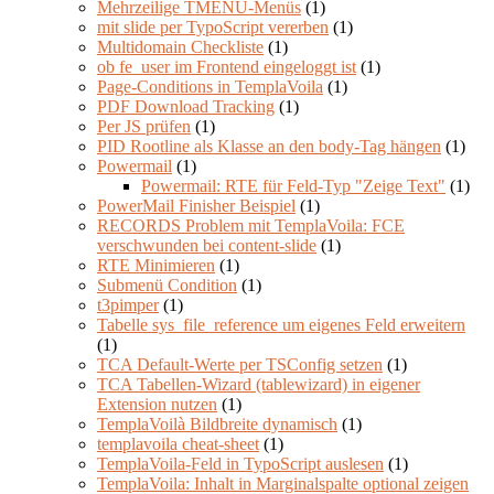
Mehrzeilige TMENU-Menüs
(1)
mit slide per TypoScript vererben
(1)
Multidomain Checkliste
(1)
ob fe_user im Frontend eingeloggt ist
(1)
Page-Conditions in TemplaVoila
(1)
PDF Download Tracking
(1)
Per JS prüfen
(1)
PID Rootline als Klasse an den body-Tag hängen
(1)
Powermail
(1)
Powermail: RTE für Feld-Typ "Zeige Text"
(1)
PowerMail Finisher Beispiel
(1)
RECORDS Problem mit TemplaVoila: FCE
verschwunden bei content-slide
(1)
RTE Minimieren
(1)
Submenü Condition
(1)
t3pimper
(1)
Tabelle sys_file_reference um eigenes Feld erweitern
(1)
TCA Default-Werte per TSConfig setzen
(1)
TCA Tabellen-Wizard (tablewizard) in eigener
Extension nutzen
(1)
TemplaVoilà Bildbreite dynamisch
(1)
templavoila cheat-sheet
(1)
TemplaVoila-Feld in TypoScript auslesen
(1)
TemplaVoila: Inhalt in Marginalspalte optional zeigen