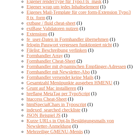
Eigener renderType für Typo3 tx_mask
(1)
Eigener wrap um jedes Inhaltselement
(1)
Eigenes Mail-Template für core form-Extension Typo3
8 tx_form
(1)
extbase / fluid cheat-sheet
(1)
extBase Validatoren nutzen
(1)
Extensions
(1)
fe_user-Daten in Formhandler übernehmen
(1)
felogin Passwort vergessen funktioniert nicht
(1)
Filelist: Beschreibung verlinken
(1)
Formhandler Array
(1)
Formhandler Cheat-Sheet
(2)
Formhandler mit dynamischen Empfänger-Adressen
(1)
Formhandler mit Newsletter-Abo
(1)
Formhandler versendet keine Mails
(1)
Gesamtzahl Menüpunkte ausgeben HMENU
(1)
Grunt auf Mac installieren
(1)
hreflang MetaTag per TypoScript
(1)
htaccess Cheat-Sheet
(1)
htmlSpecialChars in Typoscript
(1)
indexed_searched checkliste
(1)
JSON Beispiel JS
(1)
Kurze URLs in Opt-In Bestätigungsmails von
Newsletter-Anmeldung
(1)
Mehrzeilige GMENU-Menüs
(1)