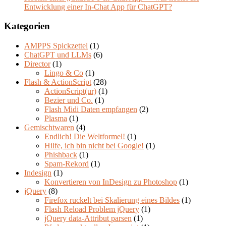
Entwicklung einer In-Chat App für ChatGPT?
Kategorien
AMPPS Spickzettel
(1)
ChatGPT und LLMs
(6)
Director
(1)
Lingo & Co
(1)
Flash & ActionScript
(28)
ActionScript(ur)
(1)
Bezier und Co.
(1)
Flash Midi Daten empfangen
(2)
Plasma
(1)
Gemischtwaren
(4)
Endlich! Die Weltformel!
(1)
Hilfe, ich bin nicht bei Google!
(1)
Phishback
(1)
Spam-Rekord
(1)
Indesign
(1)
Konvertieren von InDesign zu Photoshop
(1)
jQuery
(8)
Firefox ruckelt bei Skalierung eines Bildes
(1)
Flash Reload Problem jQuery
(1)
jQuery data-Attribut parsen
(1)