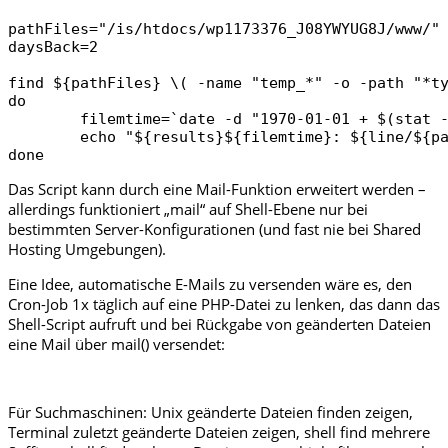
pathFiles="/is/htdocs/wp1173376_J08YWYUG8J/www/"

daysBack=2

find ${pathFiles} \( -name "temp_*" -o -path "*ty
do

	filemtime=`date -d "1970-01-01 + $(stat -c '%Z' $line ) secs" '+%d.%m.%y %X'`

	echo "${results}${filemtime}: ${line/${pathFiles}/}"

Das Script kann durch eine Mail-Funktion erweitert werden –
allerdings funktioniert „mail“ auf Shell-Ebene nur bei
bestimmten Server-Konfigurationen (und fast nie bei Shared
Hosting Umgebungen).
Eine Idee, automatische E-Mails zu versenden wäre es, den
Cron-Job 1x täglich auf eine PHP-Datei zu lenken, das dann das
Shell-Script aufruft und bei Rückgabe von geänderten Dateien
eine Mail über mail() versendet:
Für Suchmaschinen: Unix geänderte Dateien finden zeigen,
Terminal zuletzt geänderte Dateien zeigen, shell find mehrere