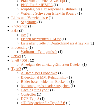
Pfad zum aktuellen Javascript
(1)
PNG Fix für IE7/IE8
(1)
script-tag bei ajax response ausführen
(1)
Wabern / Schweben-Effekt in jQuery
(1)
Links und Verzeichnisse
(1)
Segeltörns
(1)
Photoshop
(1)
PHP
(3)
csv
(1)
Flatten hierarchical LI-List
(1)
Liste aller Städte in Deutschland als Array xls
(1)
Processing
(1)
Wolfram – Typografisch
(1)
Server
(2)
Shell / SSH
(2)
Anzeigen der zuletzt geänderten Dateien
(1)
Typo3
(77)
Auswahl per Dropdown
(1)
Biderctional MM-Relationship
(1)
Bilder beschneiden im Backend
(1)
bootstrap_grids header ausgeben
(1)
Caching für Typo3
(1)
Controller
(1)
DCE Typo3
(1)
eID Dispatcher für Typo3 7.6
(1)