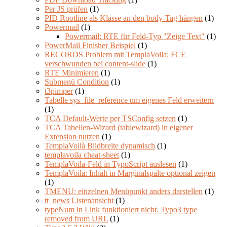
Per JS prüfen
(1)
PID Rootline als Klasse an den body-Tag hängen
(1)
Powermail
(1)
Powermail: RTE für Feld-Typ "Zeige Text"
(1)
PowerMail Finisher Beispiel
(1)
RECORDS Problem mit TemplaVoila: FCE
verschwunden bei content-slide
(1)
RTE Minimieren
(1)
Submenü Condition
(1)
t3pimper
(1)
Tabelle sys_file_reference um eigenes Feld erweitern
(1)
TCA Default-Werte per TSConfig setzen
(1)
TCA Tabellen-Wizard (tablewizard) in eigener
Extension nutzen
(1)
TemplaVoilà Bildbreite dynamisch
(1)
templavoila cheat-sheet
(1)
TemplaVoila-Feld in TypoScript auslesen
(1)
TemplaVoila: Inhalt in Marginalspalte optional zeigen
(1)
TMENU: einzelnen Menüpunkt anders darstellen
(1)
tt_news Listenansicht
(1)
typeNum in Link funktioniert nicht. Typo3 type
removed from URL
(1)