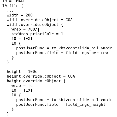
10 = IMAGE

10.file {

  ...

  width = 200

  width.override.cObject = COA

  width.override.cObject {

    wrap = 700/|

    stdWrap.prioriCalc = 1

    10 = TEXT

    10 {

      postUserFunc = tx_kbtvcontslide_pi1->main

      postUserFunc.field = field_imgs_per_row

    }

  }

  height = 100c

  height.override.cObject = COA

  height.override.cObject {

    wrap = |c

    10 = TEXT

    10 {

      postUserFunc = tx_kbtvcontslide_pi1->main

      postUserFunc.field = field_imgs_height

    }

  } 
