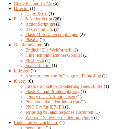
ChatGPT und LLMs
(6)
Director
(1)
Lingo & Co
(1)
Flash & ActionScript
(28)
ActionScript(ur)
(1)
Bezier und Co.
(1)
Flash Midi Daten empfangen
(2)
Plasma
(1)
Gemischtwaren
(4)
Endlich! Die Weltformel!
(1)
Hilfe, ich bin nicht bei Google!
(1)
Phishback
(1)
Spam-Rekord
(1)
Indesign
(1)
Konvertieren von InDesign zu Photoshop
(1)
jQuery
(8)
Firefox ruckelt bei Skalierung eines Bildes
(1)
Flash Reload Problem jQuery
(1)
jQuery data-Attribut parsen
(1)
Pfad zum aktuellen Javascript
(1)
PNG Fix für IE7/IE8
(1)
script-tag bei ajax response ausführen
(1)
Wabern / Schweben-Effekt in jQuery
(1)
Links und Verzeichnisse
(1)
Segeltörns
(1)