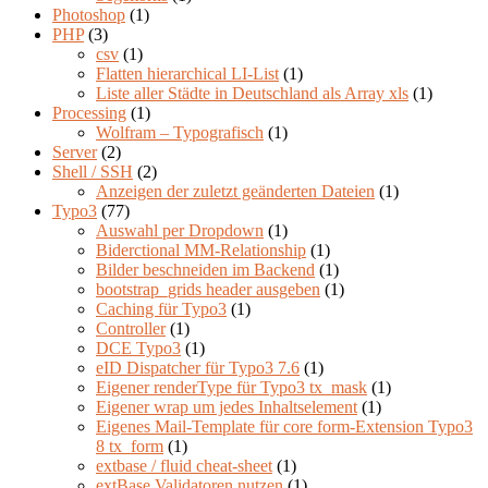
Photoshop
(1)
PHP
(3)
csv
(1)
Flatten hierarchical LI-List
(1)
Liste aller Städte in Deutschland als Array xls
(1)
Processing
(1)
Wolfram – Typografisch
(1)
Server
(2)
Shell / SSH
(2)
Anzeigen der zuletzt geänderten Dateien
(1)
Typo3
(77)
Auswahl per Dropdown
(1)
Biderctional MM-Relationship
(1)
Bilder beschneiden im Backend
(1)
bootstrap_grids header ausgeben
(1)
Caching für Typo3
(1)
Controller
(1)
DCE Typo3
(1)
eID Dispatcher für Typo3 7.6
(1)
Eigener renderType für Typo3 tx_mask
(1)
Eigener wrap um jedes Inhaltselement
(1)
Eigenes Mail-Template für core form-Extension Typo3
8 tx_form
(1)
extbase / fluid cheat-sheet
(1)
extBase Validatoren nutzen
(1)