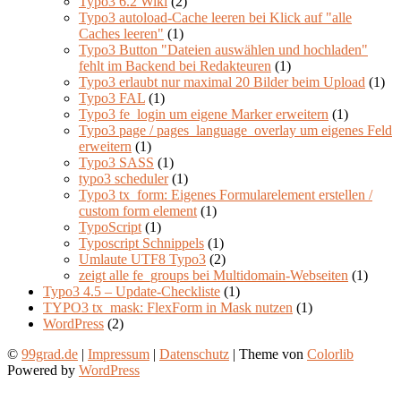
Typo3 6.2 Wiki
(2)
Typo3 autoload-Cache leeren bei Klick auf "alle
Caches leeren"
(1)
Typo3 Button "Dateien auswählen und hochladen"
fehlt im Backend bei Redakteuren
(1)
Typo3 erlaubt nur maximal 20 Bilder beim Upload
(1)
Typo3 FAL
(1)
Typo3 fe_login um eigene Marker erweitern
(1)
Typo3 page / pages_language_overlay um eigenes Feld
erweitern
(1)
Typo3 SASS
(1)
typo3 scheduler
(1)
Typo3 tx_form: Eigenes Formularelement erstellen /
custom form element
(1)
TypoScript
(1)
Typoscript Schnippels
(1)
Umlaute UTF8 Typo3
(2)
zeigt alle fe_groups bei Multidomain-Webseiten
(1)
Typo3 4.5 – Update-Checkliste
(1)
TYPO3 tx_mask: FlexForm in Mask nutzen
(1)
WordPress
(2)
©
99grad.de
|
Impressum
|
Datenschutz
| Theme von
Colorlib
Powered by
WordPress