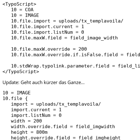
<TypoScript>

   10 = COA

   10 = IMAGE

   10.file.import = uploads/tx_templavoila/

   10.file.import.current = 1

   10.file.import.listNum = 0

   10.file.maxW.field = field_image_width

   10.file.maxW.override = 200

   10.file.maxW.override.if.isFalse.field = field
   10.stdWrap.typolink.parameter.field = field_li
</TypoScript>
Update: Geht auch kürzer das Ganze…
10 = IMAGE

10.file {

   import = uploads/tx_templavoila/

   import.current = 1

   import.listNum = 0

   width = 200

   width.override.field = field_imgwidth

   height = 800m

   height.override.field = field_imgheight
