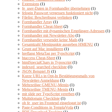
Extensions
(1)
fe_user-Daten in Formhandler übernehmen
(1)
felogin Passwort vergessen funktioniert nicht
(1)
Filelist: Beschreibung verlinken
(1)
Formhandler Array
(1)
Formhandler Cheat-Sheet
(2)
Formhandler mit dynamischen Empfänger-Adressen
(1)
Formhandler mit Newsletter-Abo
(1)
Formhandler versendet keine Mails
(1)
Gesamtzahl Menüpunkte ausgeben HMENU
(1)
Grunt auf Mac installieren
(1)
hreflang MetaTag per TypoScript
(1)
htaccess Cheat-Sheet
(1)
htmlSpecialChars in Typoscript
(1)
indexed_searched checkliste
(1)
JSON Beispiel JS
(1)
Kurze URLs in Opt-In Bestätigungsmails von
Newsletter-Anmeldung
(1)
Mehrzeilige GMENU-Menüs
(1)
Mehrzeilige TMENU-Menüs
(1)
mit slide per TypoScript vererben
(1)
Multidomain Checkliste
(1)
ob fe_user im Frontend eingeloggt ist
(1)
Page-Conditions in TemplaVoila
(1)
PDF Download Tracking
(1)